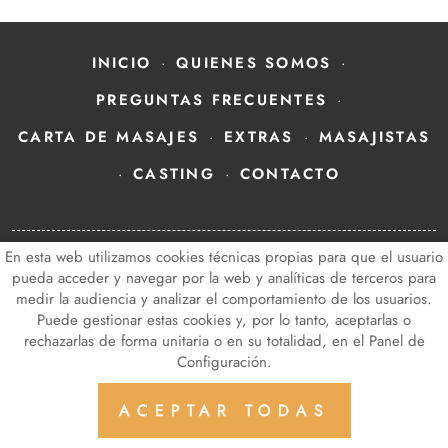
INICIO
QUIENES SOMOS
PREGUNTAS FRECUENTES
CARTA DE MASAJES
EXTRAS
MASAJISTAS
CASTING
CONTACTO
Aviso Legal
Política de Privacidad de Datos
En esta web utilizamos cookies técnicas propias para que el usuario
pueda acceder y navegar por la web y analíticas de terceros para
Política de Cookies
Configuración de Cookies
medir la audiencia y analizar el comportamiento de los usuarios.
Puede gestionar estas cookies y, por lo tanto, aceptarlas o
nadiamasajistas.com
© 2023 - Diseño y programación por
rechazarlas de forma unitaria o en su totalidad, en el Panel de
Edina.es
Configuración.
ACEPTAR TODAS